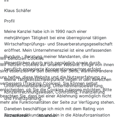
Klaus Schäfer
Profil
Meine Kanzlei habe ich in 1990 nach einer
mehrjährigen Tätigkeit bei eine überregional tätigen
Wirtschaftsprüfungs- und Steuerberatungsgesellschaft
eröffnet. Mein Unternehmensziel ist eine umfassenden
Rundum - Beratung meiner Mandanten, die im
Wir benutzen Cookies
Wesentlichen durch mich persönlich sowie durch
Wir nutzen Cookies auf unserer Website. Einige von ihnen
beruflich engagierte Kooperationspartner erfolgt.
sind essenziell für den Betrieb der Seite, während andere
uns helfen, diese Website und die Nutzererfahrung zu
Meine Tätigkeitsschwerpunkte liegen in den Bereichen
verbessern (Tracking Cookies). Sie können selbst
Unternehmensberatung, Unternehmensbewertung,
entscheiden, ob Sie die Cookies zulassen möchten. Bitte
Konzernrechnungswesen, Controlling, Finanzierung
beachten Sie, dass bei einer Ablehnung womöglich nicht
und Finanzplanung.
mehr alle Funktionalitäten der Seite zur Verfügung stehen.
Daneben beschäftige ich mich mit dem Rating von
Firmenkreditkunden und bin in die Ablauforganisation
Akzeptieren
Ablehnen